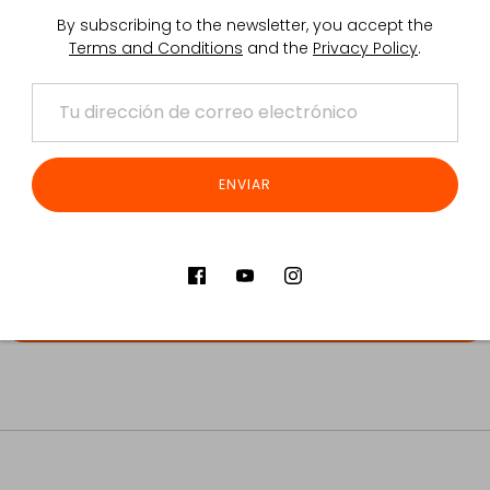
PASO 2
By subscribing to the newsletter, you accept the
Terms and Conditions
and the
Privacy Policy
.
Empaqueta los productos que deseas devolver y
envía el paquete a la dirección de la empresa que
figura en el pie de página del sitio web. El envío
puede realizarse por mensajería o por correo
postal. Recuerda que tú asumes el coste de este
ENVIAR
envío, y que no se aceptarán paquetes contra
reembolso.
DESCARGAR EL FORMULARIO DE DEVOLUCIÓN DE MERCANCÍA