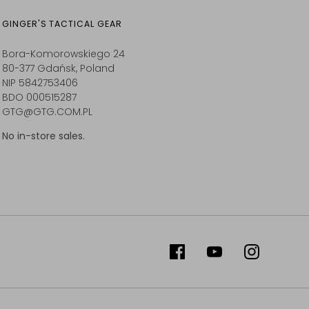
GINGER'S TACTICAL GEAR
Bora-Komorowskiego 24
80-377 Gdańsk, Poland
NIP 5842753406
BDO 000515287
GTG@GTG.COM.PL
No in-store sales.