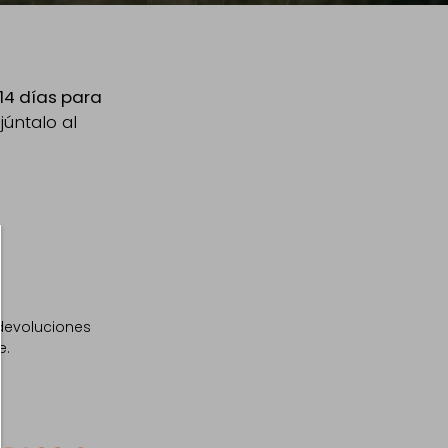
14 días para
júntalo al
devoluciones
e.