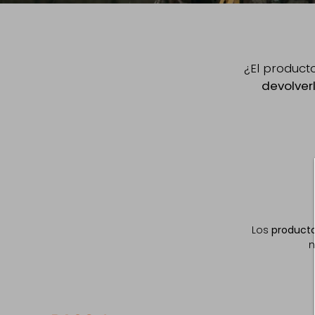
¿El product
devolver
Los
producto
n