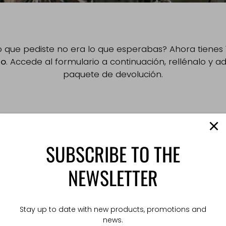
o que pediste no era lo que esperabas? Ahora tienes
lo
. Accede al formulario a continuación, rellénalo y ad
paquete de devolución.
¡RECUERDA!
SUBSCRIBE TO THE
s personalizados/personalizados a medida
no están sujetos a 
NEWSLETTER
i cambios, ya que se fabrican bajo pedido individual del client
Stay up to date with new products, promotions and
news.