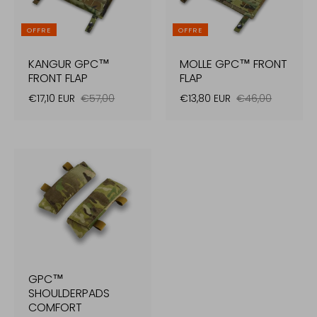
OFFRE
OFFRE
KANGUR GPC™
MOLLE GPC™ FRONT
FRONT FLAP
FLAP
€17,10 EUR
€57,00
€13,80 EUR
€46,00
GPC™
SHOULDERPADS
COMFORT