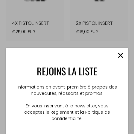
4X PISTOL INSERT
2X PISTOL INSERT
€25,00 EUR
€15,00 EUR
REJOINS LA LISTE
Informations en avant-première à propos des
nouveautés, réassorts et promos.
En vous inscrivant à la newsletter, vous
PULL TAB KIT
ZIPPER POUCH
acceptez le Règlement et la Politique de
INSERT
€9,00 EUR
confidentialité.
€46,00 EUR