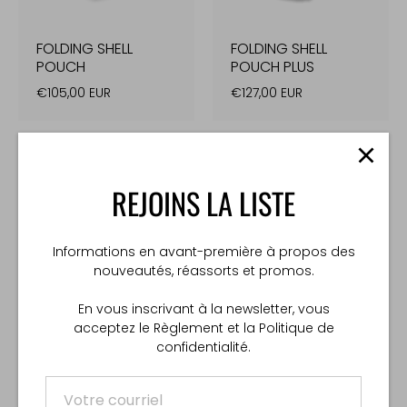
FOLDING SHELL
FOLDING SHELL
POUCH
POUCH PLUS
€105,00 EUR
€127,00 EUR
REJOINS LA LISTE
Informations en avant-première à propos des
nouveautés, réassorts et promos.
En vous inscrivant à la newsletter, vous
WEAPON CATCH
PARACORD MOUNT
acceptez le Règlement et la Politique de
CHUCK SLING
confidentialité.
€119,00 EUR
€20,00 EUR