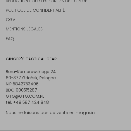
RÉDUCTION POUR LES FORCES DE L'ORDRE
POLITIQUE DE CONFIDENTIALITÉ
CGV
MENTIONS LÉGALES
FAQ
GINGER'S TACTICAL GEAR
Bora-Komorowskiego 24
80-377 Gdańsk, Pologne
NIP 5842753406
BDO 000515287
GTG@GTG.COM.PL
tél. +48 587 424 848
Nous ne faisons pas de vente en magasin.