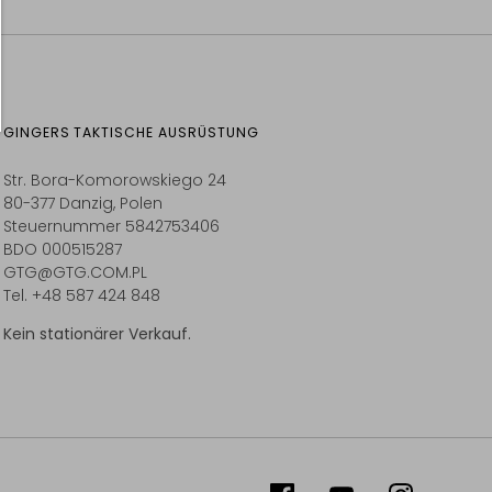
GINGERS TAKTISCHE AUSRÜSTUNG
Str. Bora-Komorowskiego 24
80-377 Danzig, Polen
Steuernummer 5842753406
BDO 000515287
GTG@GTG.COM.PL
Tel. +48 587 424 848
Kein stationärer Verkauf.